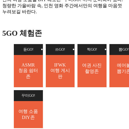
청량한 가을바람 속, 인천 영화 주간에서만의 여행을 마음껏
누려보길 바란다.
5GO 체험존
듣GO!
쓰GO!
찍GO!
뽑GO!
ASMR
IFWK
여권 사진
에어
청음 쉼터
여행 게시
촬영존
뽑기
존
판
꾸미GO!
여행 소품
DIY존