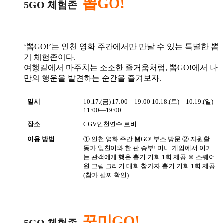
뽑GO!
5GO 체험존
‘뽑GO!’는 인천 영화 주간에서만 만날 수 있는 특별한 뽑
기 체험존이다.
여행길에서 마주치는 소소한 즐거움처럼, 뽑GO!에서 나
만의 행운을 발견하는 순간을 즐겨보자.
일시
10.17.(금) 17:00―19:00
10.18.(토)―10.19.(일)
11:00―19:00
장소
CGV인천연수 로비
이용 방법
① 인천 영화 주간 뽑GO! 부스 방문
② 자원활
동가 잎친이와 한 판 승부! 미니 게임에서 이기
는 관객에게 행운 뽑기 기회 1회 제공
※ 스퀘어
원 그림 그리기 대회 참가자 뽑기 기회 1회 제공
(참가 팔찌 확인)
꾸미GO!
5GO 체험존