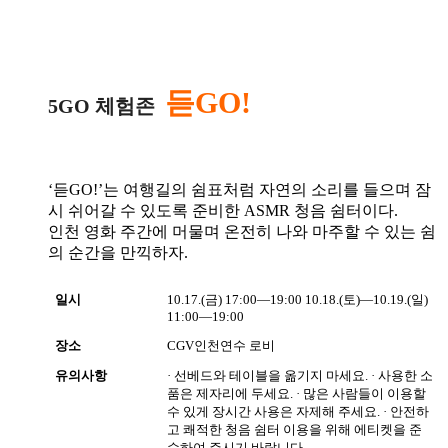
듣GO!
5GO 체험존
‘듣GO!’는 여행길의 쉼표처럼 자연의 소리를 들으며 잠
시 쉬어갈 수 있도록 준비한 ASMR 청음 쉼터이다.
인천 영화 주간에 머물며 온전히 나와 마주할 수 있는 쉼
의 순간을 만끽하자.
일시
10.17.(금) 17:00―19:00
10.18.(토)―10.19.(일)
11:00―19:00
장소
CGV인천연수 로비
유의사항
· 선베드와 테이블을 옮기지 마세요.
· 사용한 소
품은 제자리에 두세요.
· 많은 사람들이 이용할
수 있게 장시간 사용은 자제해 주세요.
· 안전하
고 쾌적한 청음 쉼터 이용을 위해 에티켓을 준
수하여 주시기 바랍니다.