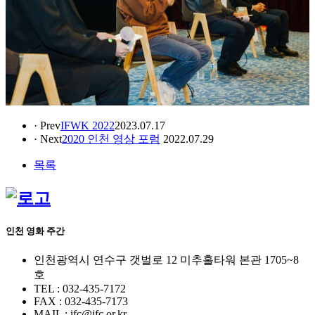
· Prev
IFWK 2022
2023.07.17
· Next
2020 인천 영상 포럼
2022.07.29
목록
인천 영화 주간
인천광역시 연수구 갯벌로 12 미추홀타워 본관 1705~8
호
TEL : 032-435-7172
FAX : 032-435-7173
MAIL : ifc@ifc.or.kr